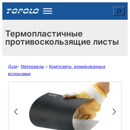
Skip
Search
to
content
Термопластичные
противоскользящие листы
Дом
»
Материалы
»
Композиты, армированные
волокнами