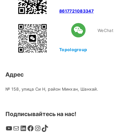
8617721083347
WeChat
Topologroup
Адрес
№ 158, улица Си Н, район Минхан, Шанхай.
Подписывайтесь на нас!
YouTube
Mail
LinkedIn
Facebook
Instagram
TikTok