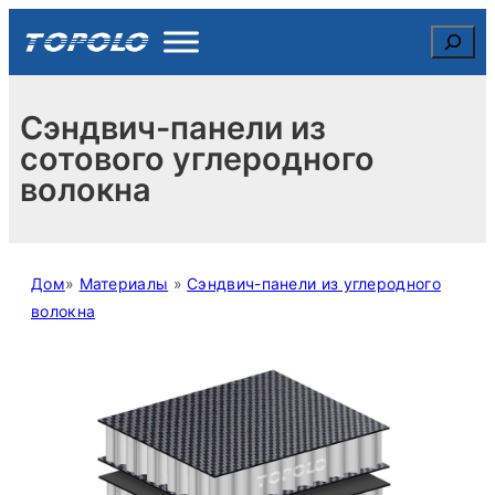
Skip
Search
to
content
Сэндвич-панели из
сотового углеродного
волокна
Дом
»
Материалы
»
Сэндвич-панели из углеродного
волокна