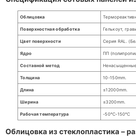
Облицовка
Термореактивны
Поверхностная обработка
Гелькоут, грав
Цвет поверхности
Серия RAL. (Бе
Ядро
ПП (полипропил
Составной метод
Ненасыщенные
Толщина
10-150mm.
Длина
≤12000mm.
Ширина
≤3200mm.
Рабочая температура
-50℃-150℃
Облицовка из стеклопластика – р