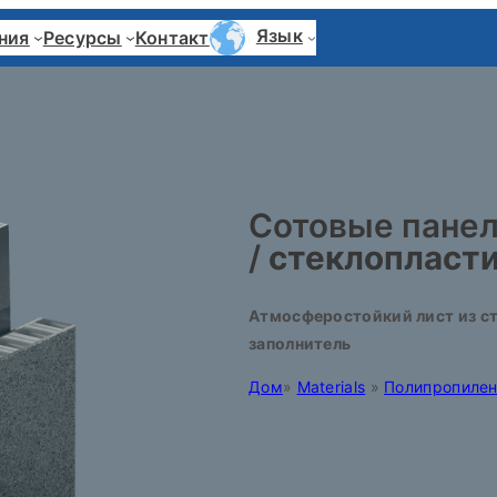
Язык
ния
Ресурсы
Контакт
Сотовые панел
/
стеклопласт
Атмосферостойкий лист из с
заполнитель
Дом
»
Materials
»
Полипропилен