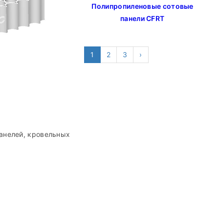
Полипропиленовые сотовые
панели CFRT
1
2
3
›
анелей, кровельных