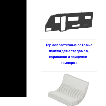
Термопластичные сотовые
панели для автодомов,
караванов и прицепов-
кемперов