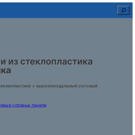
Search
и из стеклопластика
ика
теклопластика + высокомодульный сотовый
овые сотовые панели