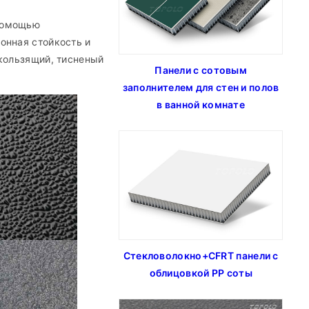
 помощью
онная стойкость и
скользящий, тисненый
Панели с сотовым
заполнителем для стен и полов
в ванной комнате
Cтекловолокно+CFRT панели с
облицовкой PP соты