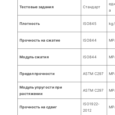
ед
Тестовые задания
Стандарт
а
Плотность
ISO845
kg
Прочность на сжатие
ISO844
MP
Модуль сжатия
ISO844
MP
Предел прочности
ASTM C297
MP
Модуль упругости при
ASTM C297
MP
растяжении
ISO1922-
Прочность на сдвиг
MP
2012