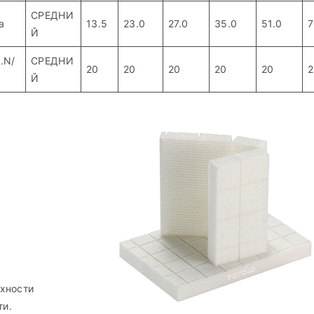
СРЕДНИ
a
13.5
23.0
27.0
35.0
51.0
7
Й
.N/
СРЕДНИ
20
20
20
20
20
2
Й
хности
ти.