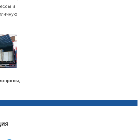
ессы и
отличную
вопросы,
ция