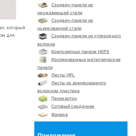
Сэндвич-панели из
нержавеющей стали
Сэндвич-панели из
ал, который
оцинкованной стали
ом для
Сэндвич-панели из углеродного
волокна
Композитные панели HDPE
Изолированные металлические
панели
Листы HPL
Листы из армированного
волокном пластика
Пенокартон
Сотовый сердечник
Фанера
Приложения