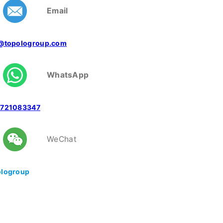
Email
@topologroup.com
WhatsApp
7721083347
WeChat
logroup