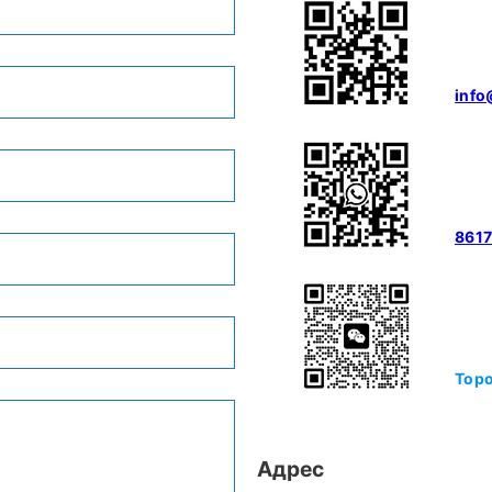
info
861
Topo
Адрес