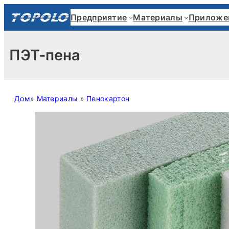
Skip
Предприятие
Материалы
Приложе
to
content
ПЭТ-пена
Дом
»
Материалы
»
Пенокартон