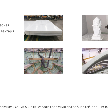
еская
нвентаря
пецификациями для удовлетворения потребностей разных кл