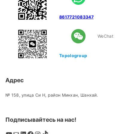
8617721083347
WeChat
Topologroup
Адрес
№ 158, улица Си Н, район Минхан, Шанхай.
Подписывайтесь на нас!
YouTube
Mail
LinkedIn
Facebook
Instagram
TikTok