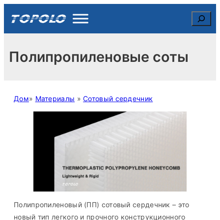
Skip
Search
to
content
Полипропиленовые соты
Дом
»
Материалы
»
Сотовый сердечник
Полипропиленовый (ПП) сотовый сердечник – это
новый тип легкого и прочного конструкционного