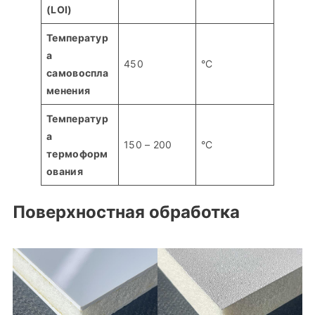
(LOI)
Температур
а
450
°С
самовоспла
менения
Температур
а
150 – 200
°С
термоформ
ования
Поверхностная обработка