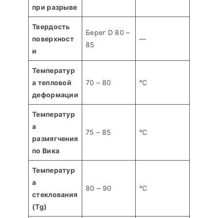
при разрыве
Твердость
Берег D 80 –
поверхност
—
85
и
Температур
а тепловой
70 – 80
°С
деформации
Температур
а
75 – 85
°С
размягчения
по Вика
Температур
а
80 – 90
°С
стеклования
(Tg)