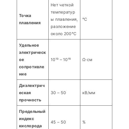
Нет четкой
температур
Точка
ы плавления,
°С
плавления
разложение
около 200°C
Удельное
электрическ
ое
10¹³ – 10¹⁵
Ω·см
сопротивле
ние
Диэлектрич
еская
30 – 50
кВ/мм
прочность
Предельный
индекс
45 – 50
%
кислорода